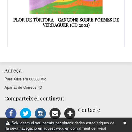
PLOR DE TÒRTORA - CANÇONS SOBRE POEMES DE
VERDAGUER (CD 2002)
Adreça
Pare Xifré s/n 08500 Vic
Apartat de Correus 43
Comparteix el contingut
Contacte
info@patronatestudisosonencs.cat
Sol•licitem el seu permís per obtenir dades estadístiques de
la seva navegació en aquest web, en compliment del Reial
secretaria@patronatestudisosonencs.cat