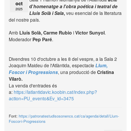
oct
d'
homenatge a l'obra poética i teatral de
2025
Lluís Solà i Sala
,
veu esencial de la literatura
del nostre país.
Amb
Lluís Solà, Carme Rubio
i
Victor Sunyol
.
Moderador
Pep Paré
.
Divendres 10 d'octubre a les 8 del vespre, a la Sala 2
Joaquim Maideu de l'Atlàntida, espectacle
Llum,
Foscor i Progressions
, una producció de
Cristina
Vilarò.
La venda d'entrades és
a:
https://latlantidavic.koobin.cat/index.php?
action=PU_evento&Ev_id=3475
Font:
https://patronatestudisosonencs.cat/ca/agenda/detall/Llum-
Foscor-i-Progressions