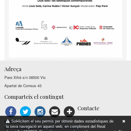
Adreça
Pare Xifré s/n 08500 Vic
Apartat de Correus 43
Comparteix el contingut
Contacte
info@patronatestudisosonencs.cat
Sol•licitem el seu permís per obtenir dades estadístiques de
secretaria@patronatestudisosonencs.cat
la seva navegació en aquest web, en compliment del Reial