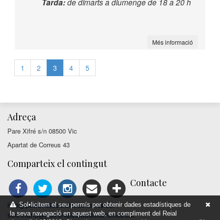
Tarda:
de dimarts a diumenge de 18 a 20 h
Més informació
1
2
3
4
5
Adreça
Pare Xifré s/n 08500 Vic
Apartat de Correus 43
Comparteix el contingut
Contacte
info@patronatestudisosonencs.cat
Sol•licitem el seu permís per obtenir dades estadístiques de
la seva navegació en aquest web, en compliment del Reial
secretaria@patronatestudisosonencs.cat