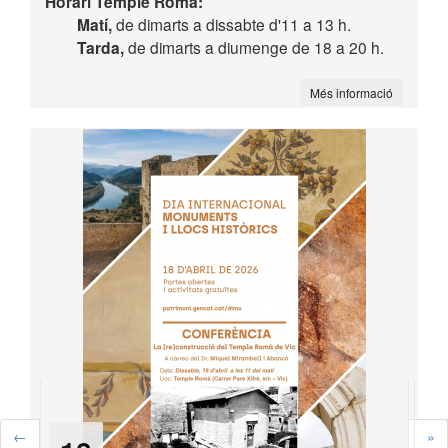
Horari Temple Romà:
Matí,
de dimarts a dissabte d'11 a 13 h.
Tarda,
de dimarts a diumenge de 18 a 20 h.
Més informació
←
→
»